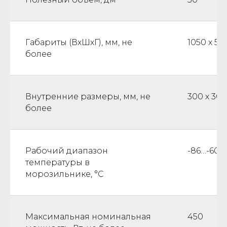
Габариты (ВхШхГ), мм, не
1050 х 58
более
Внутренние размеры, мм, не
300 х 300
более
Рабочий диапазон
-86…-60
температуры в
морозильнике, °С
Максимальная номинальная
450