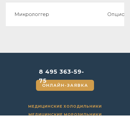
Микрологгер
Опциона
8 495 363-59-
75
ОНЛАЙН-ЗАЯВКА
МЕДИЦИНСКИЕ ХОЛОДИЛЬНИКИ
МЕДИЦИНСКИЕ МОРОЗИЛЬНИКИ
УФ ОБЛУЧАТЕЛИ-РЕЦИРКУЛЯТОРЫ