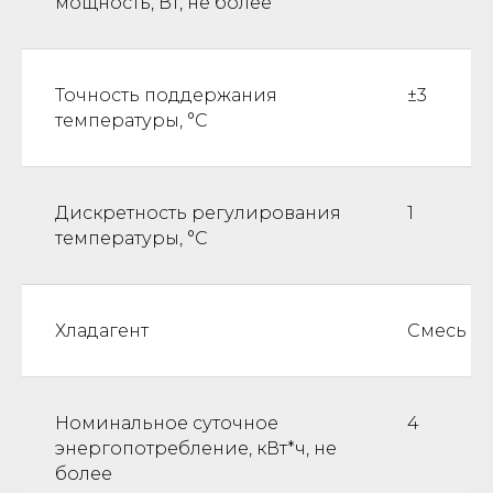
мощность, Вт, не более
Точность поддержания
±3
температуры, °С
Дискретность регулирования
1
температуры, °С
Хладагент
Смесь хл
Номинальное суточное
4
энергопотребление, кВт*ч, не
более