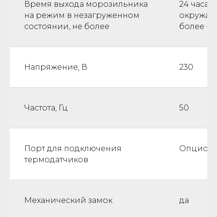
Время выхода морозильника
24 часа 
на режим в незагруженном
окружаю
состоянии, не более
более +3
Напряжение, В
230
Частота, Гц
50
Порт для подключения
Опциона
термодатчиков
Механический замок
да