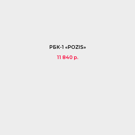
РБК-1 «POZIS»
11 840
р.